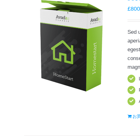
£
800
Sed u
aperi
egest
conse
magni
お