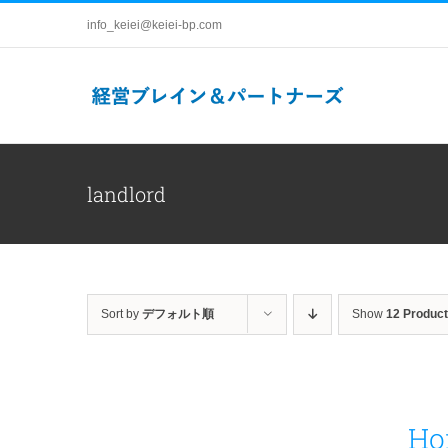
Skip
info_keiei@keiei-bp.com
to
content
landlord
Sort by
デフォルト順
Show
12 Produc
Ho