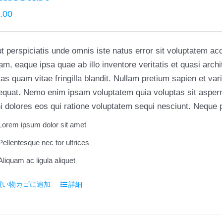
.00
t perspiciatis unde omnis iste natus error sit voluptatem 
am, eaque ipsa quae ab illo inventore veritatis et quasi arch
as quam vitae fringilla blandit. Nullam pretium sapien et va
quat. Nemo enim ipsam voluptatem quia voluptas sit asperna
 dolores eos qui ratione voluptatem sequi nesciunt. Neque p
Lorem ipsum dolor sit amet
Pellentesque nec tor ultrices
Aliquam ac ligula aliquet
買い物カゴに追加
詳細