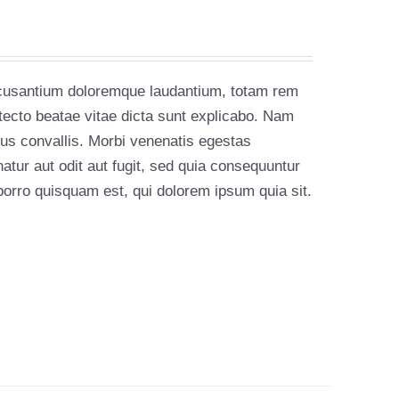
accusantium doloremque laudantium, totam rem
itecto beatae vitae dicta sunt explicabo. Nam
rius convallis. Morbi venenatis egestas
tur aut odit aut fugit, sed quia consequuntur
orro quisquam est, qui dolorem ipsum quia sit.