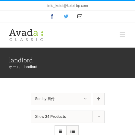
Skip
info_keiei@keiei-bp.com
to
Facebook
Twitter
電
content
子
メ
ー
ル
landlord
ホーム
|
landlord
Sort by
日付
Show
24 Products