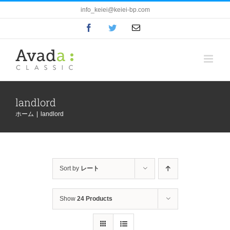
Skip
info_keiei@keiei-bp.com
to
Facebook
Twitter
電
content
子
メ
ー
ル
landlord
ホーム
|
landlord
Sort by
レート
Show
24 Products