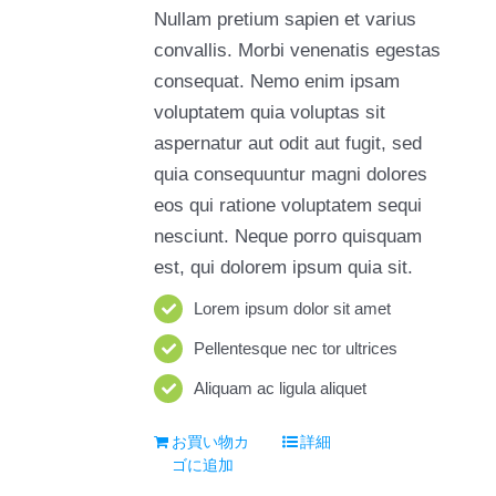
Nullam pretium sapien et varius
convallis. Morbi venenatis egestas
consequat. Nemo enim ipsam
voluptatem quia voluptas sit
aspernatur aut odit aut fugit, sed
quia consequuntur magni dolores
eos qui ratione voluptatem sequi
nesciunt. Neque porro quisquam
est, qui dolorem ipsum quia sit.
Lorem ipsum dolor sit amet
Pellentesque nec tor ultrices
Aliquam ac ligula aliquet
お買い物カ
詳細
ゴに追加