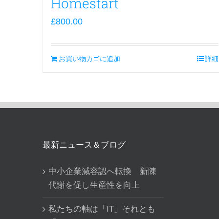
Homestart
£
800.00
お買い物カゴに追加
詳細
最新ニュース＆ブログ
中小企業減容認へ転換 新陳
代謝を促し生産性を向上
私たちの軸は「IT」それとも