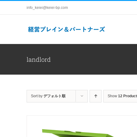
Skip
info_keiei@keiei-bp.com
to
content
landlord
Sort by
デフォルト順
Show
12 Produc