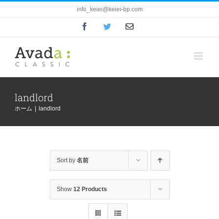
Skip
info_keiei@keiei-bp.com
to
Facebook
Twitter
電
content
子
メ
ー
ル
landlord
ホーム
|
landlord
Sort by
名前
Show
12 Products