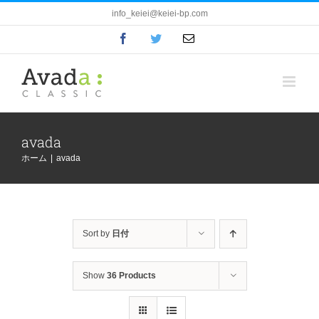
Skip
info_keiei@keiei-bp.com
to
Facebook
Twitter
電
content
子
メ
ー
ル
avada
ホーム
|
avada
Sort by
日付
Show
36 Products