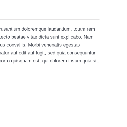
accusantium doloremque laudantium, totam rem
itecto beatae vitae dicta sunt explicabo. Nam
rius convallis. Morbi venenatis egestas
tur aut odit aut fugit, sed quia consequuntur
orro quisquam est, qui dolorem ipsum quia sit.