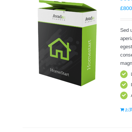
£
800
Sed u
aperi
egest
conse
magni
お