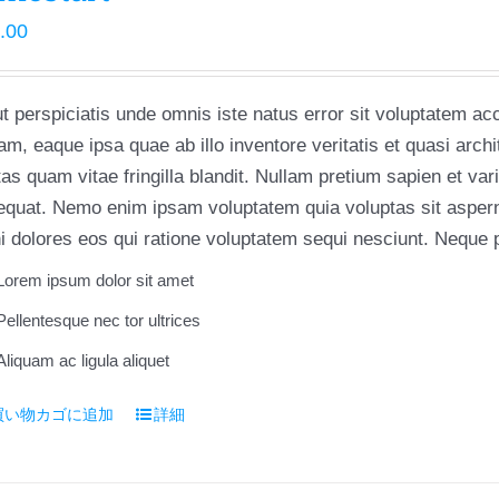
.00
t perspiciatis unde omnis iste natus error sit voluptatem 
am, eaque ipsa quae ab illo inventore veritatis et quasi arch
as quam vitae fringilla blandit. Nullam pretium sapien et va
quat. Nemo enim ipsam voluptatem quia voluptas sit asperna
 dolores eos qui ratione voluptatem sequi nesciunt. Neque p
Lorem ipsum dolor sit amet
Pellentesque nec tor ultrices
Aliquam ac ligula aliquet
買い物カゴに追加
詳細