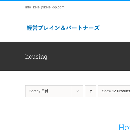
Skip
info_keiei@keiei-bp.com
to
content
housing
Sort by
日付
Show
12 Produc
Ho