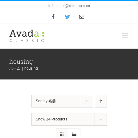
Skip
info_keiei@keiei-bp.com
to
Facebook
Twitter
電
content
子
メ
ー
ル
housing
ホーム
|
housing
Sort by
名前
Show
24 Products