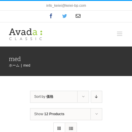
Skip
info_keiei@keiei-bp.com
to
Facebook
Twitter
電
content
子
メ
ー
ル
med
ホーム
|
med
Sort by
価格
Show
12 Products