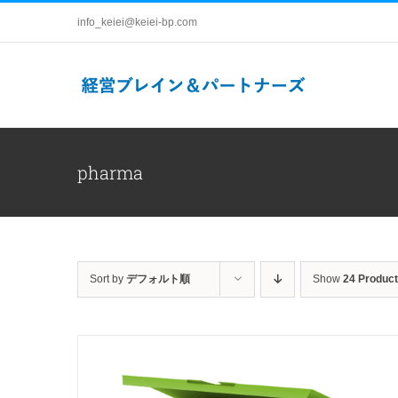
Skip
info_keiei@keiei-bp.com
to
content
pharma
Sort by
デフォルト順
Show
24 Produc